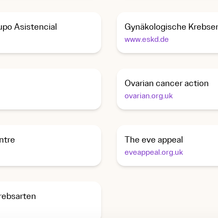
po Asistencial
Gynäkologische Krebse
www.eskd.de
Ovarian cancer action
ovarian.org.uk
ntre
The eve appeal
eveappeal.org.uk
rebsarten