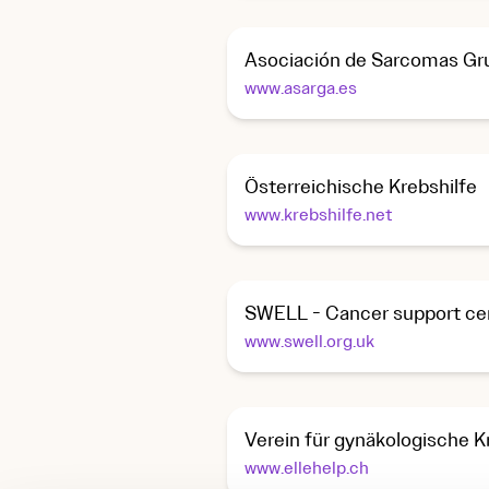
Asociación de Sarcomas Gru
www.asarga.es
Österreichische Krebshilfe
www.krebshilfe.net
SWELL - Cancer support ce
www.swell.org.uk
Verein für gynäkologische K
www.ellehelp.ch